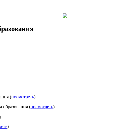
бразования
ания (
посмотреть
)
 образования (
посмотреть
)
д
реть
)